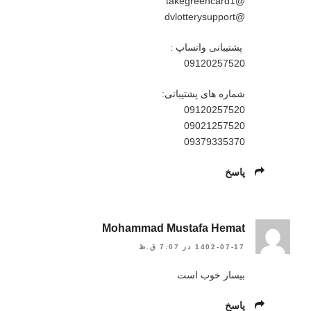
@takegreencard1
@dvlotterysupport
️ پشتیبانی واتساپ :
09120257520
شماره های پشتیبانی:
09120257520
09021257520
09379335370
پاسخ
Mohammad Mustafa Hemat
1402-07-17 در 7:07 ق.ظ
بیسار خوب است
پاسخ