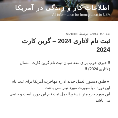
رفتن
اطلاعات کار و زندگی در آمریکا
به
All information for Immigration to USA
محتوا
نوشته‌شده
1401-07-13
توسط
ADMIN
در
ثبت نام لاتاری 2024 – گرین کارت
2024
‼️ خبری خوب برای متقاضیان ثبت نام گرین کارت امسال
(لاتاری 2024) ‼️
🔸طبق دستور العمل جدید اداره مهاجرت آمریکا برای ثبت نام
این دوره ، پاسپورت مورد نیاز نمی باشد.
این مورد جزو متن دستورالعمل ثبت نام این دوره است و حتمی
می باشد.