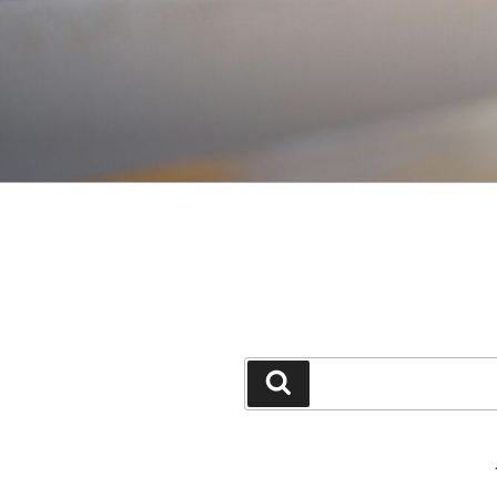
جستجو