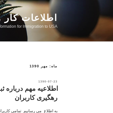
رفتن
به
اطلاعات کار و
محتوا
nformation for Immigration to USA
ماه: مهر 1390
نوشته‌شده
1390-07-23
در
اطلاعیه مهم درباره ثب
رهگیری کاربران
به اطلاع می رسانیم تمامی کاربرا