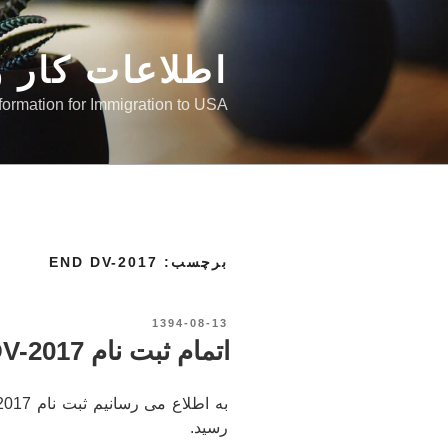
رفتن
به
اطلاعات کار و
محتوا
nformation for Immigration to USA
برچسب: END DV-2017
نوشته‌شده
1394-08-13
در
اتمام ثبت نام DV-2017
رسید.