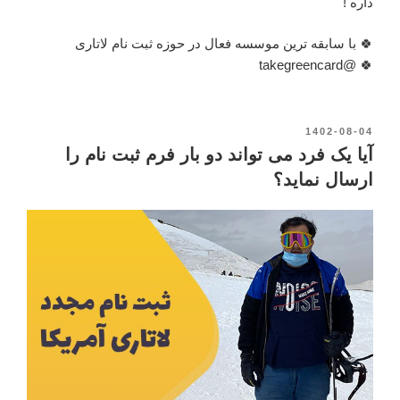
داره !
🍀 با سابقه ترین موسسه فعال در حوزه ثبت نام لاتاری
🍀 @takegreencard
نوشته‌شده
1402-08-04
در
آیا یک فرد می تواند دو بار فرم ثبت نام را
ارسال نماید؟