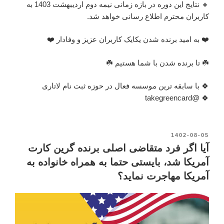
🔸 نتایج این دوره در بازه زمانی نیمه دوم اردیبهشت 1403 به
کاربران محترم اطلاع رسانی خواهد شد.
❤️ به امید برنده شدن یکایک کاربران عزیز و وفادار ❤️
☘️ تا برنده شدن با شما هستیم ☘️
🍀 با سابقه ترین موسسه فعال در حوزه ثبت نام لاتاری
🍀 @takegreencard
نوشته‌شده
1402-08-05
در
آیا اگر فرد متقاضی اصلی برنده گرین کارت
آمریکا شد، بایستی حتما به همراه خانواده به
آمریکا مهاجرت نماید؟