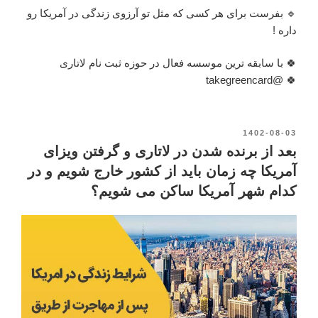
🔹 بفرست برای هر کسی که مثل تو آرزوی زندگی در آمریکا رو
داره !
🍀 با سابقه ترین موسسه فعال در حوزه ثبت نام لاتاری
🍀 @takegreencard
نوشته‌شده
1402-08-03
در
بعد از برنده شدن در لاتاری و گرفتن ویزای
آمریکا چه زمان باید از کشور خارج شویم و در
کدام شهر آمریکا ساکن می شویم؟